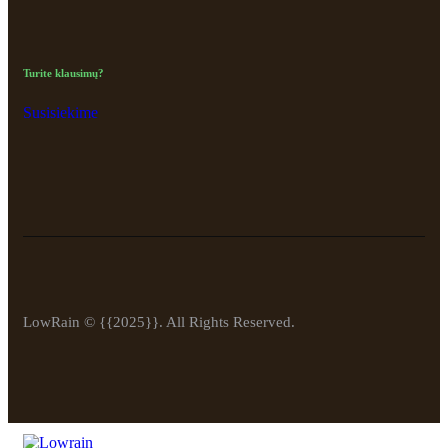
Turite klausimų?
Susisiekime
LowRain © {{2025}}. All Rights Reserved.