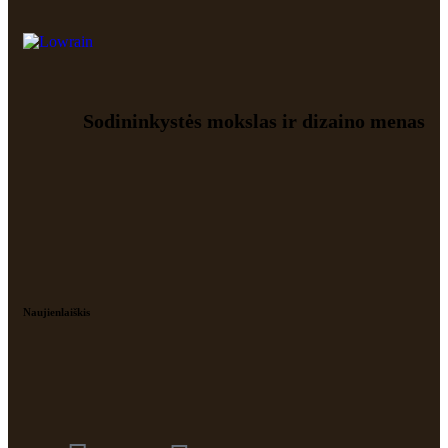
Sodininkystės mokslas ir dizaino menas
Naujienlaiškis