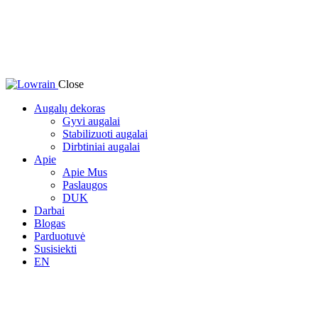
Close
Augalų dekoras
Gyvi augalai
Stabilizuoti augalai
Dirbtiniai augalai
Apie
Apie Mus
Paslaugos
DUK
Darbai
Blogas
Parduotuvė
Susisiekti
EN