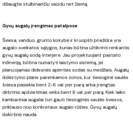
džiaugtis stulbinančiu vaizdu net žiemą.
Gyvų augalų įrengimas patalpose
Šviesa, vanduo, grunto kokybė ir kruopšti priežiūra yra
augalo sveikatos sąlygos, kurias būtina užtikrinti renkantis
gyvų augalų sodą interjere. Jau projektuojant pastato
inžineriją, būtina numatyti laistymo sistemą, jei
planuojamas didesnės apimties sodas su medžiais. Augalų
išdėstymo plane parenkamos zonos, kur tiesioginė saulės
šviesa pasiekia bent 2-6 val. per parą arba įrengtas
dirbtinis apšvietimas veiks bent 8 val. per parą. Kiek laiko
kambariniai augalai turi gauti tiesioginės saulės šviesos,
priklauso nuo konkretaus augalo rūšies. Gyvų augalų
išskirtinė nauda