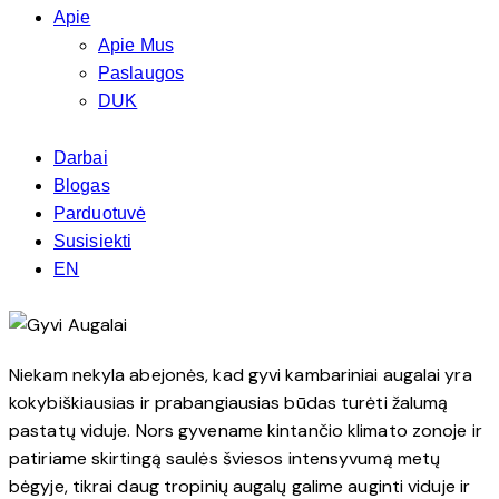
Apie
Apie Mus
Paslaugos
DUK
Darbai
Blogas
Parduotuvė
Susisiekti
EN
Niekam nekyla abejonės, kad gyvi kambariniai augalai yra
kokybiškiausias ir prabangiausias būdas turėti žalumą
pastatų viduje. Nors gyvename kintančio klimato zonoje ir
patiriame skirtingą saulės šviesos intensyvumą metų
bėgyje, tikrai daug tropinių augalų galime auginti viduje ir