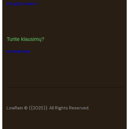
info@lowrain.lt
Turite klausimų?
SUSISIEKIME
LowRain © {{2025}}. All Rights Reserved.