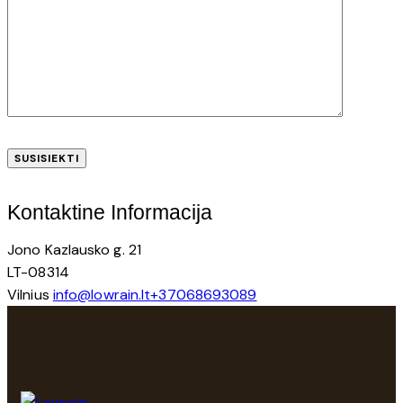
Kontaktine Informacija
Jono Kazlausko g. 21
LT-08314
Vilnius
info@lowrain.lt
+37068693089