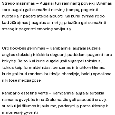
Streso mažinimas – Augalai turi raminantį poveikį. Buvimas
tarp augalų gali sumažinti nervinę įtampą, pagerinti
nuotaiką ir padėti atsipalaiduoti. Kai kurie tyrimai rodo,
kad žiūrėjimas į augalus ar net jų priežiūra gali sumažinti
stresą ir pagerinti emocinę savijautą.
Oro kokybės gerinimas – Kambariniai augalai sugeria
anglies dioksidą ir išskiria deguonį, padėdami pagerinti oro
kokybę. Be to, kai kurie augalai gali sugerpti toksinus,
tokius kaip formaldehidas, benzenas ir trichloretilenas,
kurie gali būti randami buitinėje chemijoje, baldų apdailose
ir kitose medžiagose.
Kambario estetinė vertė – Kambariniai augalai suteikia
namams gyvybės ir natūralumo. Jie gali papuošti erdvę,
suteikti jai šilumos ir jaukumo, padaryti ją patrauklesnę ir
malonesnę gyventi.