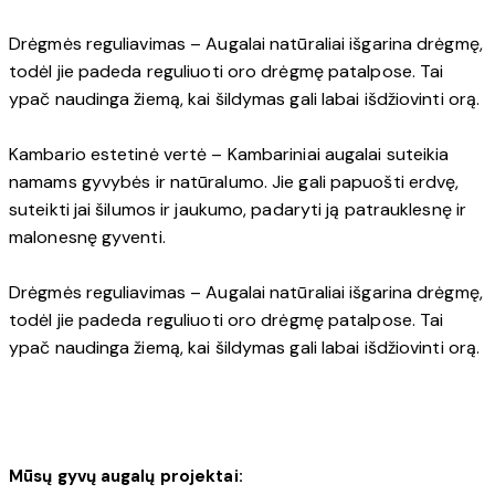
Drėgmės reguliavimas – Augalai natūraliai išgarina drėgmę,
todėl jie padeda reguliuoti oro drėgmę patalpose. Tai
ypač naudinga žiemą, kai šildymas gali labai išdžiovinti orą.
Kambario estetinė vertė – Kambariniai augalai suteikia
namams gyvybės ir natūralumo. Jie gali papuošti erdvę,
suteikti jai šilumos ir jaukumo, padaryti ją patrauklesnę ir
malonesnę gyventi.
Drėgmės reguliavimas – Augalai natūraliai išgarina drėgmę,
todėl jie padeda reguliuoti oro drėgmę patalpose. Tai
ypač naudinga žiemą, kai šildymas gali labai išdžiovinti orą.
RENGINIŲ
DEKORAVIMAS
Mūsų gyvų augalų projektai: