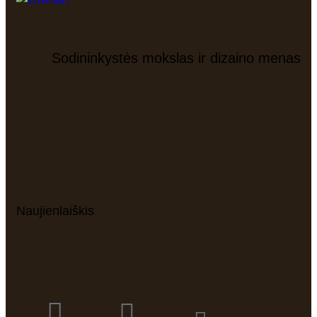
Sodininkystės mokslas ir dizaino menas
Naujienlaiškis